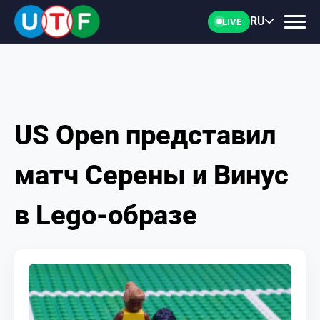
RU
LIVE
US Open представил
ГЛАВНАЯ
матч Серены и Винус
ФТУ
в Lego-образе
НОВОСТИ
ДОКУМЕНТЫ
ПЕРСОНАЛИИ