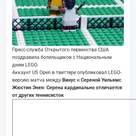
МЕДИА
КОРТЫ
КОНТАКТЫ
Пресс-служба Открытого первенства США
UZ-PIN
поздравила болельщиков с Национальным
днем LEGO.
Аккаунт US Open в твиттере опубликовал LEGO-
версию матча между
Винус
и
Сереной Уильямс
.
Жюстин Энен: Серена кардинально отличается
от других теннисисток