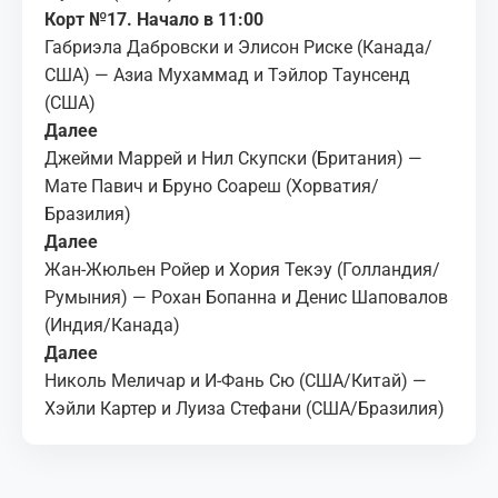
Корт №17. Начало в 11:00
Габриэла Дабровски и Элисон Риске (Канада/
США) — Азиа Мухаммад и Тэйлор Таунсенд
(США)
Далее
Джейми Маррей и Нил Скупски (Британия) —
Мате Павич и Бруно Соареш (Хорватия/
Бразилия)
Далее
Жан-Жюльен Ройер и Хория Текэу (Голландия/
Румыния) — Рохан Бопанна и Денис Шаповалов
(Индия/Канада)
Далее
Николь Меличар и И-Фань Сю (США/Китай) —
Хэйли Картер и Луиза Стефани (США/Бразилия)