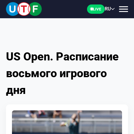
RU
LIVE
US Open. Расписание
ГЛАВНАЯ
восьмого игрового
ФТУ
дня
НОВОСТИ
ДОКУМЕНТЫ
ПЕРСОНАЛИИ