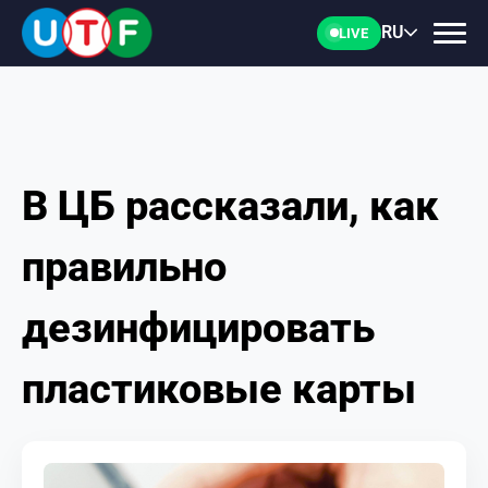
RU
LIVE
В ЦБ рассказали, как
ГЛАВНАЯ
правильно
ФТУ
дезинфицировать
НОВОСТИ
пластиковые карты
ДОКУМЕНТЫ
ПЕРСОНАЛИИ