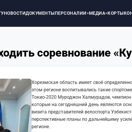
ТУ
НОВОСТИ
ДОКУМЕНТЫ
ПЕРСОНАЛИИ
МЕДИА
КОРТЫ
КО
ходить соревнование «К
Хорезмская область имеет своё определенно
этом регионе воспитывались такие спортсме
Токио-2020 Муроджон Халмурадов, чемпион 
которые на сегодняшний день являются осн
визита представителей велоспорта Узбекис
перспективные планы по дальнейшему усиле
регионе.