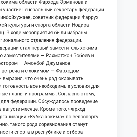
м хокима области Фархода Эрманова и
и участие Генеральный секретарь федерации
ринбойхужаев, советник федерации Фаррух
ой культуры и спорта области Нодира
ц. В ходе мероприятия были избраны
егионального отделения федерации.
дерации стал первый заместитель хокима
го заместителями — Рахматжон Бобоев и
ектором — Амонбой Джуманов.
а встреча и с хокимом — Фарходом
 выразил, что очень рад оказывать
и готовность все необходимые условия для
ные планы и программы. Согласно этому,
 для федерации. Обсуждалось проведение
 августе месяце. Кроме того, Фарход
рганизации «Кубка хокима» по велоспорту
нно, такого рода соревнования станут
ости спорта в республике и отбора