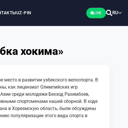
RU
НТАКТЫ
UZ-PIN
LIVE
убка хокима»
е место в развитии узбекского велоспорта. В
ны, как лицензиат Олимпийских игр
Азии среди молодежи Бехзод Рахимбоев,
овными спортсменами нашей сборной. В ходе
тана в Хорезмскую область, были обсуждены
нию популяризации этого вида спорта в