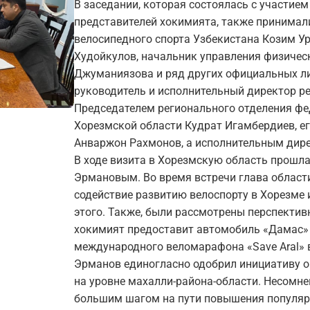
В заседании, которая состоялась с участие
представителей хокимията, также принимал
велосипедного спорта Узбекистана Козим У
Худойкулов, начальник управления физическ
Джуманиязова и ряд других официальных ли
руководитель и исполнительный директор р
Председателем регионального отделения фе
Хорезмской области Кудрат Игамбердиев, е
Анваржон Рахмонов, а исполнительным дир
В ходе визита в Хорезмскую область прошл
Эрмановым. Во время встречи глава области
содействие развитию велоспорту в Хорезме 
этого. Также, были рассмотрены перспектив
хокимият предоставит автомобиль «Дамас»
международного веломарафона «Save Aral» в
Эрманов единогласно одобрил инициативу о
на уровне махалли-района-области. Несомне
большим шагом на пути повышения популярн