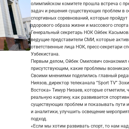
олимпийском комитете прошла встреча с п
задач и решения существующих проблем в о
спортивных соревнований, которые пройдут 
здорового образа жизни и массового спорта
Генеральный секретарь НОК Ойбек Касымов.
ведущие представители СМИ, которые актив
ответственные лица НОК, пресс-секретари с
Узбекистана.
Первым делом, Ойбек Омилович ознакомил с
присутствующим, какие проблемы возникают
Своими мнениями поделились главный редакт
Ниязов, директор телеканала “Sport TV” Зох
Востока» Тимур Низаев, которые отметили, 
реальную картину, как развивается спортив
существующих проблем и показывать пути и
и аналитики, улучшить освещение мероприя
подход.
«Если мы хотим развивать спорт, то нам над