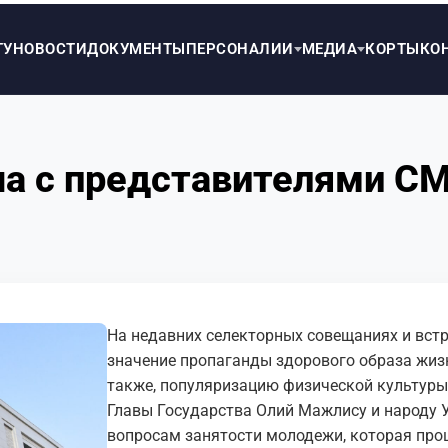
ТУ
НОВОСТИ
ДОКУМЕНТЫ
ПЕРСОНАЛИИ
МЕДИА
КОРТЫ
КО
ча с представителями С
На недавних селекторных совещаниях и встр
значение пропаганды здорового образа жизн
также, популяризацию физической культуры 
Главы Государства Олий Мажлису и народу У
вопросам занятости молодежи, которая про