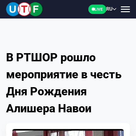
RU
LIVE
В РТШОР рошло
ГЛАВНАЯ
мероприятие в честь
ФТУ
Дня Рождения
НОВОСТИ
Алишера Навои
ДОКУМЕНТЫ
ПЕРСОНАЛИИ