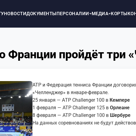
ТУ
НОВОСТИ
ДОКУМЕНТЫ
ПЕРСОНАЛИИ
МЕДИА
КОРТЫ
КО
во Франции пройдёт три
АТР и Федерация тенниса Франции договорил
«Челленджер» в январе-феврале.
25 января — АTP Challenger 100 в
Кемпере
1 февраля — ATP Challenger 125 в
Орлеане
8 февраля — ATP Challenger 100 в
Шербуре
На данных соревнованиях не будут действо