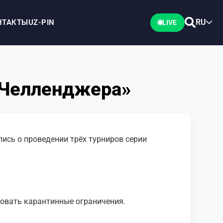
RU
НТАКТЫ
UZ-PIN
LIVE
 «Челленджера»
ись о проведении трёх турниров серии
вовать карантинные ограничения.