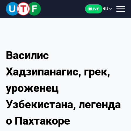
RU
LIVE
Василис
ГЛАВНАЯ
Хадзипанагис, грек,
ФТУ
уроженец
НОВОСТИ
Узбекистана, легенда
ДОКУМЕНТЫ
о Пахтакоре
ПЕРСОНАЛИИ