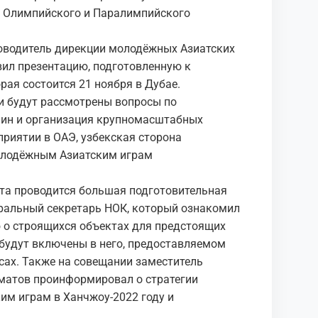
о Олимпийского и Паралимпийского
ководитель дирекции молодёжных Азиатских
вил презентацию, подготовленную к
рая состоится 21 ноября в Дубае.
и будут рассмотрены вопросы по
ин и организация крупномасштабных
приятии в ОАЭ, узбекская сторона
олодёжным Азиатским играм
та проводится большая подготовительная
ральный секретарь НОК, который ознакомил
 о строящихся объектах для предстоящих
 будут включены в него, предоставляемом
сах. Также на совещании заместитель
матов проинформировал о стратегии
им играм в Ханчжоу-2022 году и