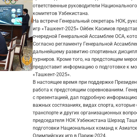
ответственные руководители Национальног
комитетов Узбекистана.
На встрече Генеральный секретарь НОК, ру
игр «Ташкент-2025» Ойбек Касимов предста
очередной Генеральной Ассамблее ОСА, кото
Согласно регламенту Генеральной Ассамбле
дальнейшему развитию спортивных дисципл
турниров. Кроме того, на предстоящем меро
предоставит информацию о подготовке к м
«Ташкент-2025».
В настоящее время при поддержке Президен
работа к предстоящим соревнованиям. Гене
с презентацией, дал подробную информацию
важных состязаниях, видах спорта, которые
транспорте и других организационных вопро
председателя НОК Узбекистана Шерзод Таш
подготовки Национальных команд к Азиатск
Олимпийских игр в Париж-2024.