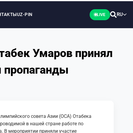
RU
НТАКТЫ
UZ-PIN
LIVE
табек Умаров принял
м пропаганды
Олимпийского совета Азии (ОСА) Отабека
роводимой в нашей стране работе по
а. В мероприятии приняли участие