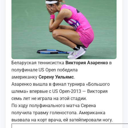
МЕДИА
КОРТЫ
КОНТАКТЫ
UZ-PIN
Беларуская теннисистка
Виктория Азаренко
в
полуфинале US Open победила
американку
Серену Уильямс
.
Азаренко вышла в финал турнира «Большого
шлема» впервые с US Open-2013 — Виктория
семь лет не играла на этой стадии.
По ходу полуфинального матча Серена
получила травму голеностопа. Американка
вызвала на корт врача, ей затейпировали ногу.