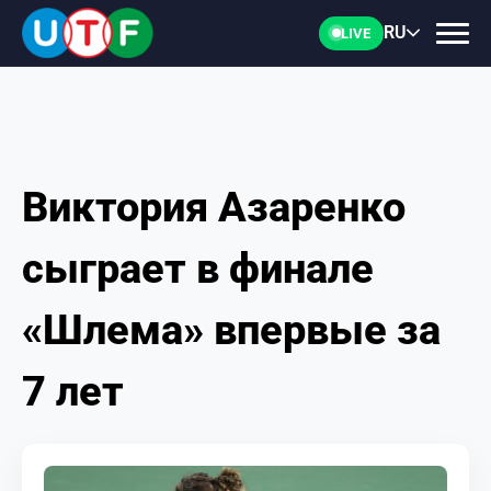
RU
LIVE
Виктория Азаренко
ГЛАВНАЯ
сыграет в финале
ФТУ
«Шлема» впервые за
НОВОСТИ
7 лет
ДОКУМЕНТЫ
ПЕРСОНАЛИИ