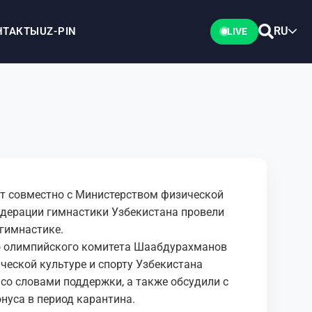
RU
НТАКТЫ
UZ-PIN
LIVE
т совместно с Министерством физической
едерации гимнастики Узбекистана провели
гимнастике.
о олимпийского комитета Шаабдурахманов
ческой культуре и спорту Узбекистана
со словами поддержки, а также обсудили с
уса в период карантина.