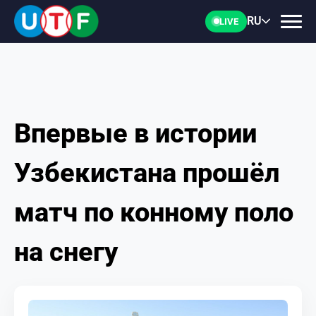
RU
LIVE
Впервые в истории
ГЛАВНАЯ
Узбекистана прошёл
ФТУ
матч по конному поло
НОВОСТИ
на снегу
ДОКУМЕНТЫ
ПЕРСОНАЛИИ