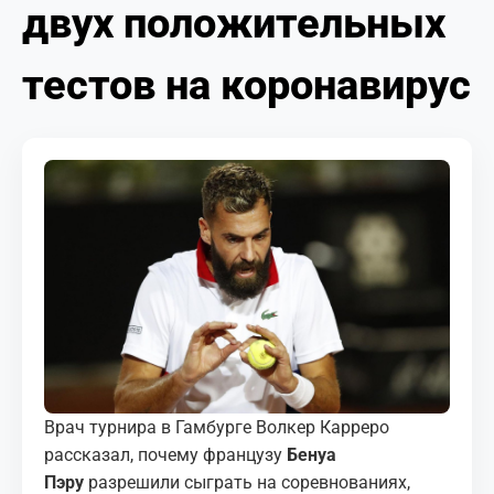
двух положительных
МЕДИА
КОРТЫ
тестов на коронавирус
КОНТАКТЫ
UZ-PIN
Врач турнира в Гамбурге Волкер Карреро
рассказал, почему французу
Бенуа
Пэру
разрешили сыграть на соревнованиях,