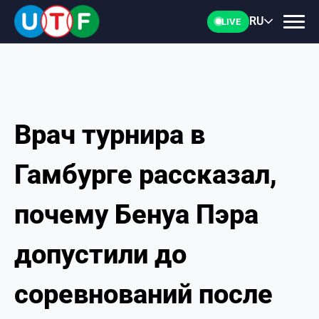
RU
LIVE
Врач турнира в
ГЛАВНАЯ
Гамбурге рассказал,
ФТУ
почему Бенуа Пэра
НОВОСТИ
допустили до
ДОКУМЕНТЫ
соревнований после
ПЕРСОНАЛИИ