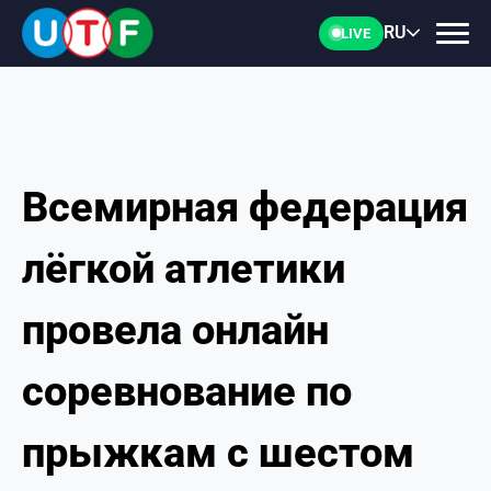
RU
LIVE
Всемирная федерация
ГЛАВНАЯ
лёгкой атлетики
ФТУ
провела онлайн
НОВОСТИ
соревнование по
ДОКУМЕНТЫ
прыжкам с шестом
ПЕРСОНАЛИИ