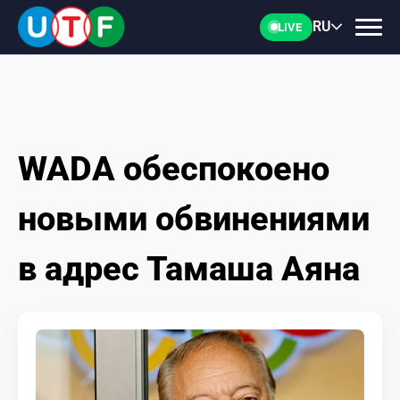
RU
LIVE
WADA обеспокоено
ГЛАВНАЯ
новыми обвинениями
ФТУ
в адрес Тамаша Аяна
НОВОСТИ
ДОКУМЕНТЫ
ПЕРСОНАЛИИ