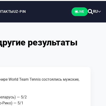
RU
НТАКТЫ
UZ-PIN
LIVE
другие результаты
нире World Team Tennis состоялись мужские,
еларусь) — 5/2
-Рико) — 5/1