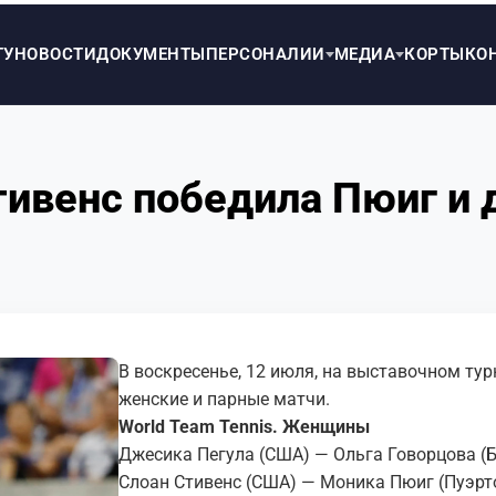
ТУ
НОВОСТИ
ДОКУМЕНТЫ
ПЕРСОНАЛИИ
МЕДИА
КОРТЫ
КО
Стивенс победила Пюиг и 
В воскресенье, 12 июля, на выставочном тур
женские и парные матчи.
World Team Tennis . Женщины
Джесика Пегула (США) — Ольга Говорцова (Б
Слоан Стивенс (США) — Моника Пюиг (Пуэрто