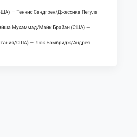
США) — Теннис Сандгрен/Джессика Пегула
 Эйша Мухаммад/Майк Брайан (США) —
итания/США) — Люк Бэмбридж/Андрея