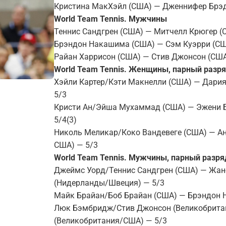
Кристина МакХэйл (США) — Дженнифер Брэд
World Team Tennis . Мужчины
Теннис Сандгрен (США) — Митчелл Крюгер (
Брэндон Накашима (США) — Сэм Куэрри (СШ
Райан Харрисон (США) — Стив Джонсон (США
World Team Tennis . Женщины, парный разр
Хэйли Картер/Кэти Макнелли (США) — Дари
5/3
Кристи Ан/Эйша Мухаммад (США) — Эжени 
5/4(3)
Николь Меликар/Коко Вандевеге (США) — А
США) — 5/3
World Team Tennis . Мужчины, парный разря
Джеймс Уорд/Теннис Сандгрен (США) — Жан
(Нидерланды/Швеция) — 5/3
Майк Брайан/Боб Брайан (США) — Брэндон Н
Люк Бэмбридж/Стив Джонсон (Великобрита
(Великобритания/США) — 5/3