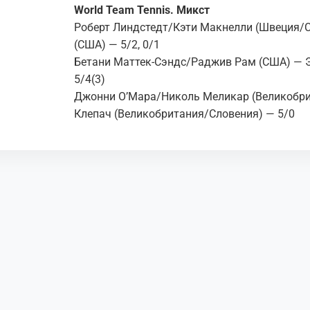
World Team Tennis . Микст
Роберт Линдстедт/Кэти Макнелли (Швеция/
(США) — 5/2, 0/1
Бетани Маттек-Сэндс/Раджив Рам (США) —
5/4(3)
Джонни О’Мара/Николь Меликар (Великобр
Клепач (Великобритания/Словения) — 5/0