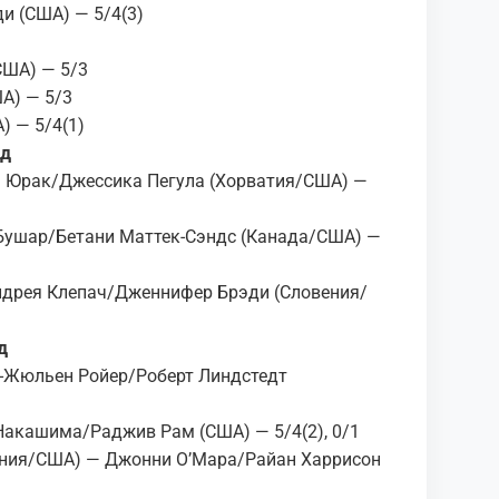
и (США) — 5/4(3)
США) — 5/3
А) — 5/3
) — 5/4(1)
яд
я Юрак/Джессика Пегула (Хорватия/США) —
Бушар/Бетани Маттек-Сэндс (Канада/США) —
ндрея Клепач/Дженнифер Брэди (Словения/
д
-Жюльен Ройер/Роберт Линдстедт
акашима/Раджив Рам (США) — 5/4(2), 0/1
ния/США) — Джонни О’Мара/Райан Харрисон