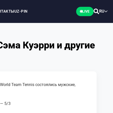
RU
НТАКТЫ
UZ-PIN
LIVE
Сэма Куэрри и другие
 World Team Tennis состоялись мужские,
 — 5/3