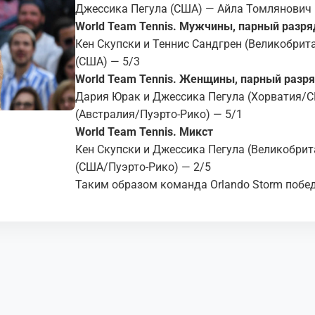
Джессика Пегула (США) — Айла Томлянович 
World Team Tennis . Мужчины, парный разря
Кен Скупски и Теннис Сандгрен (Великобри
(США) — 5/3
World Team Tennis . Женщины, парный разр
Дария Юрак и Джессика Пегула (Хорватия/
(Австралия/Пуэрто-Рико) — 5/1
World Team Tennis . Микст
Кен Скупски и Джессика Пегула (Великобри
(США/Пуэрто-Рико) — 2/5
Таким образом команда Orlando Storm победи