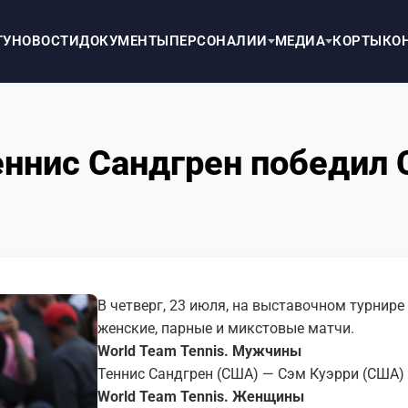
ТУ
НОВОСТИ
ДОКУМЕНТЫ
ПЕРСОНАЛИИ
МЕДИА
КОРТЫ
КО
Теннис Сандгрен победил 
В четверг, 23 июля, на выставочном турнире
женские, парные и микстовые матчи.
World Team Tennis . Мужчины
Теннис Сандгрен (США) — Сэм Куэрри (США)
World Team Tennis . Женщины