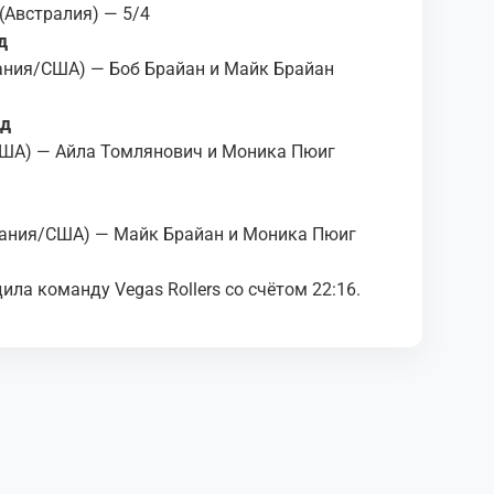
(Австралия) — 5/4
д
тания/США) — Боб Брайан и Майк Брайан
яд
США) — Айла Томлянович и Моника Пюиг
тания/США) — Майк Брайан и Моника Пюиг
ла команду Vegas Rollers со счётом 22:16.