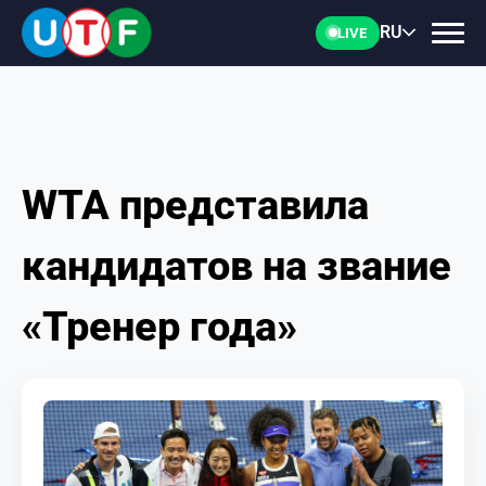
RU
LIVE
WTA представила
ГЛАВНАЯ
кандидатов на звание
ФТУ
«Тренер года»
НОВОСТИ
ДОКУМЕНТЫ
ПЕРСОНАЛИИ