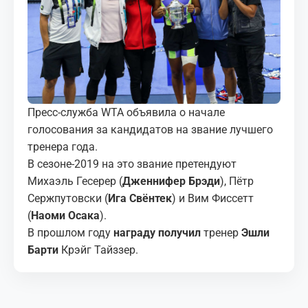
МЕДИА
КОРТЫ
КОНТАКТЫ
Пресс-служба WTA объявила о начале
UZ-PIN
голосования за кандидатов на звание лучшего
тренера года.
В сезоне-2019 на это звание претендуют
Михаэль Гесерер (
Дженнифер Брэди
), Пётр
Сержпутовски (
Ига Свёнтек
) и Вим Фиссетт
(
Наоми Осака
).
В прошлом году
награду получил
тренер
Эшли
Барти
Крэйг Тайззер.