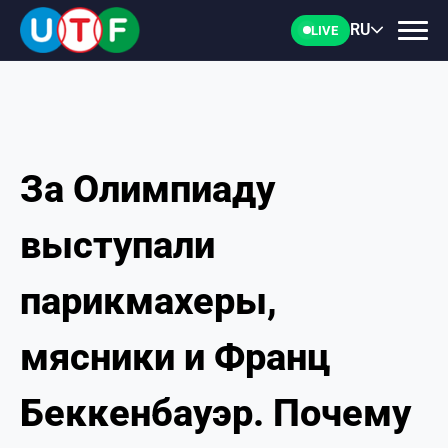
RU
LIVE
За Олимпиаду
ГЛАВНАЯ
выступали
ФТУ
парикмахеры,
НОВОСТИ
мясники и Франц
ДОКУМЕНТЫ
Беккенбауэр. Почему
ПЕРСОНАЛИИ