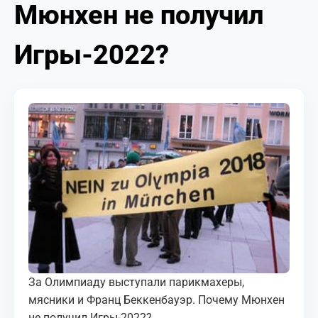
Мюнхен не получил
МЕДИА
КОРТЫ
Игры-2022?
КОНТАКТЫ
UZ-PIN
За Олимпиаду выступали парикмахеры,
мясники и Франц Беккенбауэр. Почему Мюнхен
не получил Игры-2022?