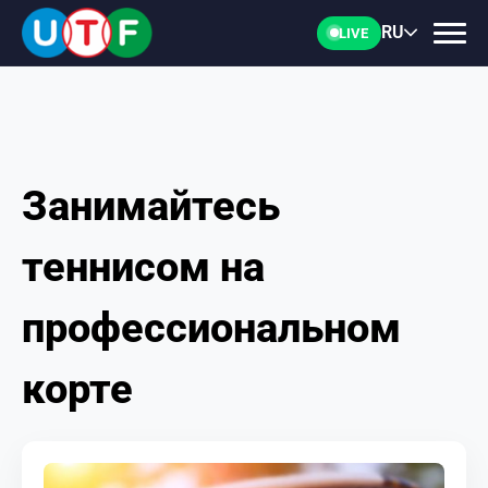
RU
LIVE
Занимайтесь
ГЛАВНАЯ
теннисом на
ФТУ
профессиональном
НОВОСТИ
корте
ДОКУМЕНТЫ
ПЕРСОНАЛИИ