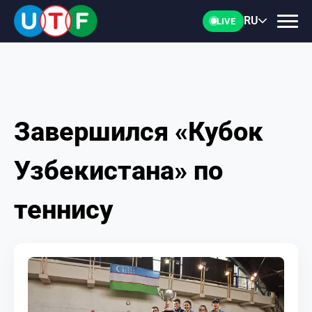
RU
LIVE
Завершился «Кубок
ГЛАВНАЯ
Узбекистана» по
ФТУ
теннису
НОВОСТИ
ДОКУМЕНТЫ
ПЕРСОНАЛИИ