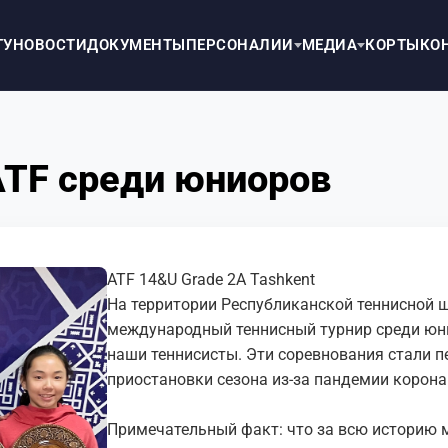
ТУ
НОВОСТИ
ДОКУМЕНТЫ
ПЕРСОНАЛИИ
МЕДИА
КОРТЫ
КО
ATF среди юниоров
ATF 14&U Grade 2A Tashkent
На территории Республиканской теннисной 
международный теннисный турнир среди юни
наши теннисисты. Эти соревнования стали 
приостановки сезона из-за пандемии корона
Примечательный факт: что за всю историю 