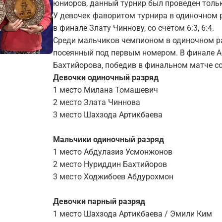
юниоров, данный турнир был проведен толь
У девочек фаворитом турнира в одиночном 
в финале Злату Чиннову, со счетом 6:3, 6:4.
Среди мальчиков чемпионом в одиночном ра
посеянный под первым номером. В финале А
Бахтийорова, победив в финальном матче со 
Девочки одиночный разряд
1 место Милана Томашевич
2 место Злата Чиннова
3 место Шахзода Артикбаева
Мальчики одиночный разряд
1 место Абдулазиз Усмонжонов
2 место Нуриддин Бахтийоров
3 место Ходжибоев Абдурохмон
Девочки парный разряд
1 место Шахзода Артикбаева / Эмили Ким