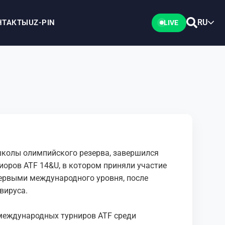
RU
НТАКТЫ
UZ-PIN
LIVE
школы олимпийского резерва, завершился
оров ATF 14&U, в котором приняли участие
первыми международного уровня, после
вируса.
международных турниров ATF среди