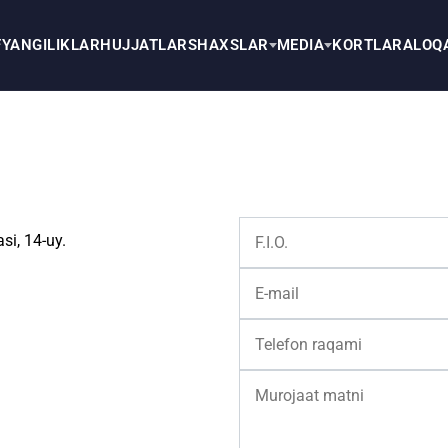
F
YANGILIKLAR
HUJJATLAR
SHAXSLAR
MEDIA
KORTLAR
ALOQ
si, 14-uy.