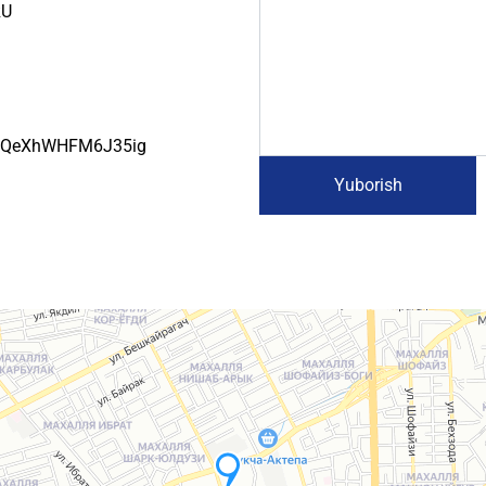
RU
w_yQeXhWHFM6J35ig