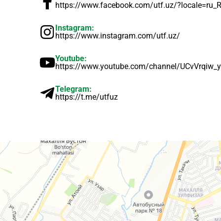
https://www.facebook.com/utf.uz/?locale=ru_
KORTLAR
Instagram:
https://www.instagram.com/utf.uz/
ALOQALAR
Youtube:
https://www.youtube.com/channel/UCvVrqi
UZ-PIN
Telegram:
https://t.me/utfuz