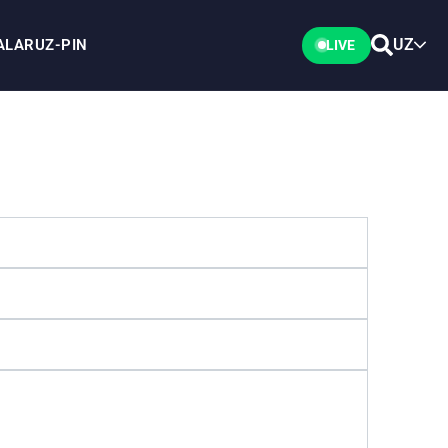
UZ
ALAR
UZ-PIN
LIVE