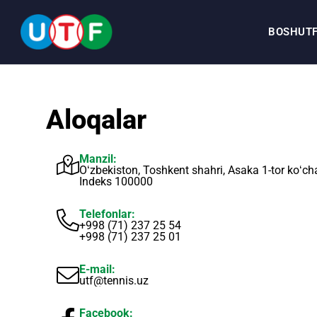
BOSH
UT
BOSH
Aloqalar
UTF
Manzil:
Oʻzbekiston, Toshkent shahri, Asaka 1-tor koʻcha
Indeks 100000
YANGILIKLAR
Telefonlar:
+998 (71) 237 25 54
HUJJATLAR
+998 (71) 237 25 01
SHAXSLAR
E-mail:
utf@tennis.uz
MEDIA
Facebook: