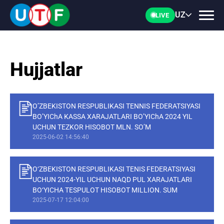
UZ
LIVE
Hujjatlar
BOSH
O’ZBEKISTON RESPUBLIKASI TENNIS FEDERATSIYASI
BO’YIChA KASSA XARAJATLARI BO’YIChA 2024 YIL
UTF
UCHUN TEZKOR HISOBOT MLN. SO’M
2025-06-02 14:56:40
YANGILIKLAR
O‘ZBEKISTON RESPUBLIKASI TENIS FEDERATSIYASI
HUJJATLAR
UCHUN 2024-YIL UCHUN NAQD PUL XARAJATLARI
BO‘YICHA TESPULOT HISOBOT MILLION. SUM
SHAXSLAR
2025-07-17 12:04:00