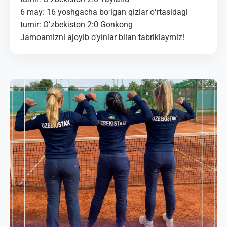
6 may: 16 yoshgacha boʻlgan qizlar oʻrtasidagi
turnir: Oʻzbekiston 2:0 Gonkong
Jamoamizni ajoyib o’yinlar bilan tabriklaymiz!