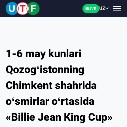
UZ
LIVE
1-6 may kunlari
BOSH
Qozogʻistonning
UTF
Chimkent shahrida
YANGILIKLAR
oʻsmirlar oʻrtasida
HUJJATLAR
«Billie Jean King Cup»
SHAXSLAR