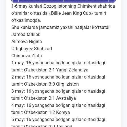
1-6 may kunlari Qozogʻistonning Chimkent shahrida
oʻsmirlar oʻrtasida «Billie Jean King Cup» turniri
oʻtkazilmoqda.
Shu kunlarda jamoamiz yaxshi natijalar koʻrsatdi.
Jamoa tarkibi:
Alimova Nigina
Ortiqboyev Shahzod
Chinnova Zlata
1 may: 16 yoshgacha boʻlgan qizlar oʻrtasidagi
turnir: Oʻzbekiston 2:1 Yangi Zelandiya
2 may: 16 yoshgacha boʻlgan qizlar oʻrtasidagi
turnir: Oʻzbekiston 3:0 Qirgʻiziston
3 may: 16 yoshgacha boʻlgan qizlar oʻrtasidagi
turnir: Oʻzbekiston 2:1 Avstraliya
4 may: 16 yoshgacha boʻlgan qizlar oʻrtasidagi
turnir: Oʻzbekiston 1:2 Koreya
5 may: 16 yoshgacha boʻlgan qizlar oʻrtasidagi
turnir: Oʻzbekiston 2:0 Tayland