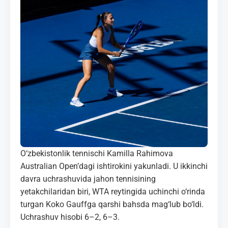
MEDIA
KORTLAR
ALOQALAR
UZ-PIN
O‘zbekistonlik tennischi Kamilla Rahimova
Australian Open’dagi ishtirokini yakunladi. U ikkinchi
davra uchrashuvida jahon tennisining
yetakchilaridan biri, WTA reytingida uchinchi o‘rinda
turgan Koko Gauffga qarshi bahsda mag‘lub bo‘ldi.
Uchrashuv hisobi 6–2, 6–3.