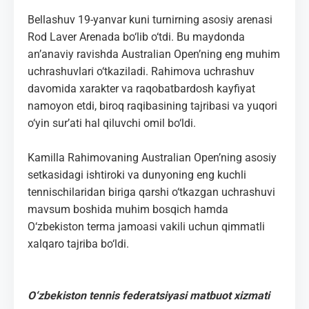
Bellashuv 19-yanvar kuni turnirning asosiy arenasi
Rod Laver Arenada bo‘lib o‘tdi. Bu maydonda
an’anaviy ravishda Australian Open’ning eng muhim
uchrashuvlari o‘tkaziladi. Rahimova uchrashuv
davomida xarakter va raqobatbardosh kayfiyat
namoyon etdi, biroq raqibasining tajribasi va yuqori
o‘yin sur’ati hal qiluvchi omil bo‘ldi.
Kamilla Rahimovaning Australian Open’ning asosiy
setkasidagi ishtiroki va dunyoning eng kuchli
tennischilaridan biriga qarshi o‘tkazgan uchrashuvi
mavsum boshida muhim bosqich hamda
O‘zbekiston terma jamoasi vakili uchun qimmatli
xalqaro tajriba bo‘ldi.
O‘zbekiston tennis federatsiyasi matbuot xizmati