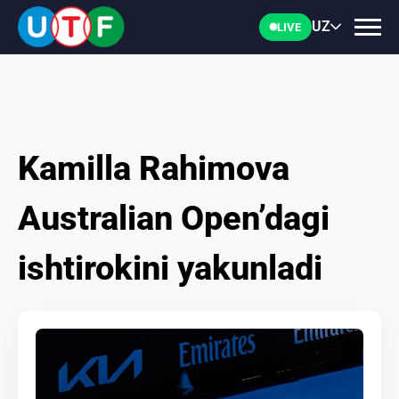
UZ
LIVE
Kamilla Rahimova
BOSH
Australian Open’dagi
UTF
ishtirokini yakunladi
YANGILIKLAR
HUJJATLAR
SHAXSLAR