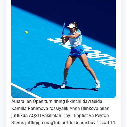
MEDIA
KORTLAR
ALOQALAR
UZ-PIN
Australian Open turnirining ikkinchi davrasida
Kamilla Rahimova rossiyalik Anna Blinkova bilan
juftlikda AQSH vakillalari Hayli Baptist va Peyton
Sterns juftligiga mag‘lub bo‘ldi. Uchrashuv 1 soat 11