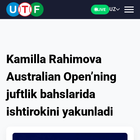
UZ
LIVE
Kamilla Rahimova
BOSH
Australian Open’ning
UTF
juftlik bahslarida
YANGILIKLAR
ishtirokini yakunladi
HUJJATLAR
SHAXSLAR