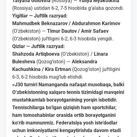
Tatyana Golovina
(Rossiya) —
Yuliya Myakotkina
(Rossiya) ustidan 6-2, 7-5 hisobida g‘alaba qozondi.
Yigitlar — Juftlik razryad:
Mahmudbek Beknazarov / Abdurahmon Karimov
(O‘zbekiston) —
Timur Dautov / Amir Safaev
(O‘zbekiston) juftligini 6-2, 6-3 hisobida yengdi.
Qizlar — Juftlik razryad:
Shahzoda Artiqboeva
(O‘zbekiston) /
Linara
Bulesheva
(Qozog‘iston) —
Aleksandra
Kachushkina / Kira Ertman
(Qozog‘iston) juftligini
6-3, 6-2 hisobida mag‘lub etishdi.
«J30 turniri Namanganda nafaqat musobaqa, balki
O‘zbekistonning xalqaro tennis tizimidagi mavqeini
mustahkamlab borayotganining yorqin isbotidir.
Tennischilarga bo‘lgan qiziqish ham sportchilar,
ham tomoshabinlar orasida ortib borayotganini
ko‘rib mamnunmiz. Federatsiya yosh iste’dodlar
uchun imkoniyatlarni kengaytirishda davom etadi