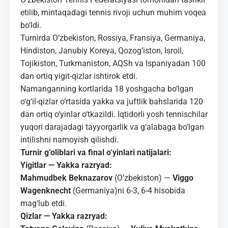
etilib, mintaqadagi tennis rivoji uchun muhim voqea
bo‘ldi.
Turnirda O‘zbekiston, Rossiya, Fransiya, Germaniya,
Hindiston, Janubiy Koreya, Qozog‘iston, Isroil,
Tojikiston, Turkmaniston, AQSh va Ispaniyadan 100
dan ortiq yigit-qizlar ishtirok etdi.
Namanganning kortlarida 18 yoshgacha bo‘lgan
o‘g‘il-qizlar o‘rtasida yakka va juftlik bahslarida 120
dan ortiq o‘yinlar o‘tkazildi. Iqtidorli yosh tennischilar
yuqori darajadagi tayyorgarlik va g‘alabaga bo‘lgan
intilishni namoyish qilishdi.
Turnir g‘oliblari va final o‘yinlari natijalari:
Yigitlar — Yakka razryad:
Mahmudbek Beknazarov
(O‘zbekiston) —
Viggo
Wagenknecht
(Germaniya)ni 6-3, 6-4 hisobida
mag‘lub etdi.
Qizlar — Yakka razryad: