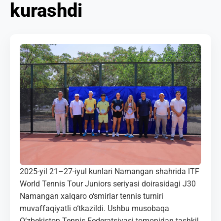
kurashdi
MEDIA
KORTLAR
ALOQALAR
UZ-PIN
2025-yil 21–27-iyul kunlari Namangan shahrida ITF
World Tennis Tour Juniors seriyasi doirasidagi J30
Namangan xalqaro o‘smirlar tennis turniri
muvaffaqiyatli o‘tkazildi. Ushbu musobaqa
O‘zbekiston Tennis Federatsiyasi tomonidan tashkil