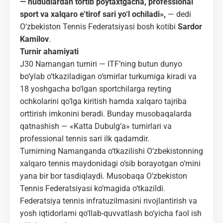
— hududlardan tortib poytaxtgacha, professional
sport va xalqaro e’tirof sari yo‘l ochiladi»,
— dedi
O‘zbekiston Tennis Federatsiyasi bosh kotibi
Sardor
Kamilov
.
Turnir ahamiyati
J30 Namangan turniri — ITF’ning butun dunyo
bo‘ylab o‘tkaziladigan o‘smirlar turkumiga kiradi va
18 yoshgacha bo‘lgan sportchilarga reyting
ochkolarini qo‘lga kiritish hamda xalqaro tajriba
orttirish imkonini beradi. Bunday musobaqalarda
qatnashish — «Katta Dubulg‘a» turnirlari va
professional tennis sari ilk qadamdir.
Turnirning Namanganda o‘tkazilishi O‘zbekistonning
xalqaro tennis maydonidagi o‘sib borayotgan o‘rnini
yana bir bor tasdiqlaydi. Musobaqa O‘zbekiston
Tennis Federatsiyasi ko‘magida o‘tkazildi.
Federatsiya tennis infratuzilmasini rivojlantirish va
yosh iqtidorlarni qo‘llab-quvvatlash bo‘yicha faol ish