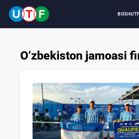
BOSH
UT
BOSH
O‘zbekiston jamoasi fi
UTF
YANGILIKLAR
HUJJATLAR
SHAXSLAR
MEDIA