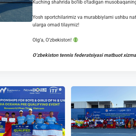
Kuching shahrida bo‘lib o‘tadigan musobaqaning f
Yosh sportchilarimiz va murabbiylarni ushbu nat
ularga omad tilaymiz!
Olg‘a, O‘zbekiston!
O‘zbekiston tennis federatsiyasi matbuot xizma