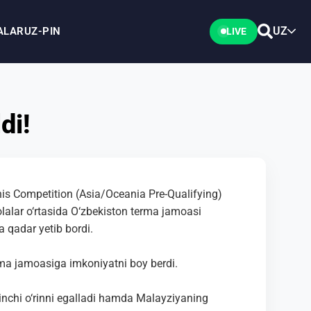
UZ
ALAR
UZ-PIN
LIVE
di!
is Competition (Asia/Oceania Pre-Qualifying)
olalar o‘rtasida O‘zbekiston terma jamoasi
a qadar yetib bordi.
a jamoasiga imkoniyatni boy berdi.
kinchi o‘rinni egalladi hamda Malayziyaning