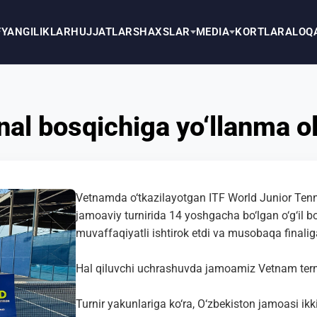
F
YANGILIKLAR
HUJJATLAR
SHAXSLAR
MEDIA
KORTLAR
ALOQ
nal bosqichiga yo‘llanma ol
Vetnamda o‘tkazilayotgan ITF World Junior Tenn
jamoaviy turnirida 14 yoshgacha bo‘lgan o‘g‘il b
muvaffaqiyatli ishtirok etdi va musobaqa finalig
Hal qiluvchi uchrashuvda jamoamiz Vetnam term
Turnir yakunlariga ko‘ra, O‘zbekiston jamoasi ik