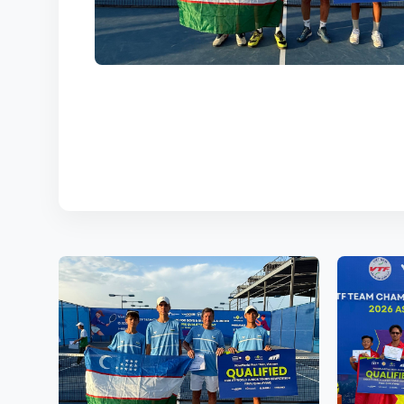
KORTLAR
ALOQALAR
UZ-PIN