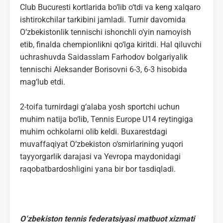
Club Bucuresti kortlarida bo‘lib o‘tdi va keng xalqaro
ishtirokchilar tarkibini jamladi. Turnir davomida
O‘zbekistonlik tennischi ishonchli o‘yin namoyish
etib, finalda chempionlikni qo‘lga kiritdi. Hal qiluvchi
uchrashuvda Saidasslam Farhodov bolgariyalik
tennischi Aleksander Borisovni 6-3, 6-3 hisobida
mag‘lub etdi.
2-toifa turnirdagi g‘alaba yosh sportchi uchun
muhim natija bo‘lib, Tennis Europe U14 reytingiga
muhim ochkolarni olib keldi. Buxarestdagi
muvaffaqiyat O‘zbekiston o‘smirlarining yuqori
tayyorgarlik darajasi va Yevropa maydonidagi
raqobatbardoshligini yana bir bor tasdiqladi.
O‘zbekiston tennis federatsiyasi matbuot xizmati