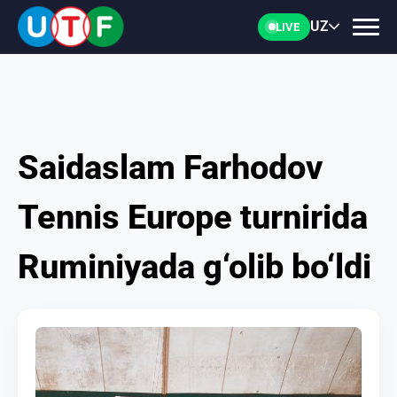
UZ
LIVE
Saidaslam Farhodov
BOSH
Tennis Europe turnirida
UTF
Ruminiyada g‘olib bo‘ldi
YANGILIKLAR
HUJJATLAR
SHAXSLAR