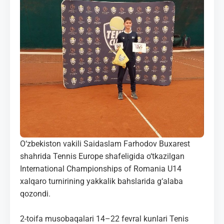
MEDIA
KORTLAR
ALOQALAR
UZ-PIN
O‘zbekiston vakili Saidaslam Farhodov Buxarest
shahrida Tennis Europe shafeligida o‘tkazilgan
International Championships of Romania U14
xalqaro turnirining yakkalik bahslarida g‘alaba
qozondi.
2-toifa musobaqalari 14–22 fevral kunlari Tenis