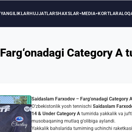
F
YANGILIKLAR
HUJJATLAR
SHAXSLAR
MEDIA
KORTLAR
ALOQ
Farg‘onadagi Category A tu
Saidaslam Farxodov – Farg‘onadagi Category A 
O‘zbekistonlik yosh tennischi
Saidaslam Farxod
14 & Under Category A
turnirida yakkalik va juft
musobaqaning mutlaq g‘olibiga aylandi.
Yakkalik bahslarida turnirning uchinchi raketkasi