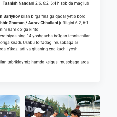
li
Taanish Nanda
ni 2:6, 6:2, 6:4 hisobida mag‘lub
n Barlykov
bilan birga finalga qadar yetib bordi
hbir Ghuman / Aarav Chhallani
juftligini 6:2, 6:1
ini ham qo‘lga kiritdi.
ratsiyasining 14 yoshgacha bo‘lgan tennischilar
atoriga kiradi. Ushbu toifadagi musobaqalar
a o‘tkaziladi va qit’aning eng kuchli yosh
 bilan tabriklaymiz hamda kelgusi musobaqalarda