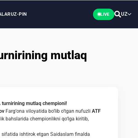
UZ
ALAR
UZ-PIN
LIVE
rnirining mutlaq
turnirining mutlaq chempioni!
ov
Farg‘ona viloyatida bo‘lib o‘tgan nufuzli
ATF
lik bahslarida chempionlikni qo‘lga kiritib,
 sifatida ishtirok etgan Saidaslam finalda