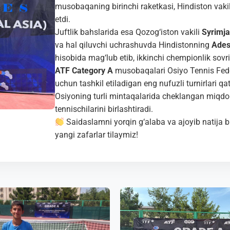
musobaqaning birinchi raketkasi, Hindiston vaki
etdi.
Juftlik bahslarida esa Qozog‘iston vakili
Syrimja
va hal qiluvchi uchrashuvda Hindistonning
Ades
hisobida mag‘lub etib, ikkinchi chempionlik sovrin
ATF Category A
musobaqalari Osiyo Tennis Fede
uchun tashkil etiladigan eng nufuzli turnirlari q
Osiyoning turli mintaqalarida cheklangan miqdord
tennischilarini birlashtiradi.
Saidaslamni yorqin g‘alaba va ajoyib natija
yangi zafarlar tilaymiz!