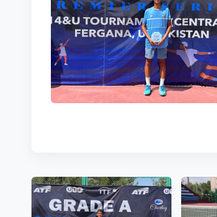
KORTLAR
ALOQALAR
UZ-PIN