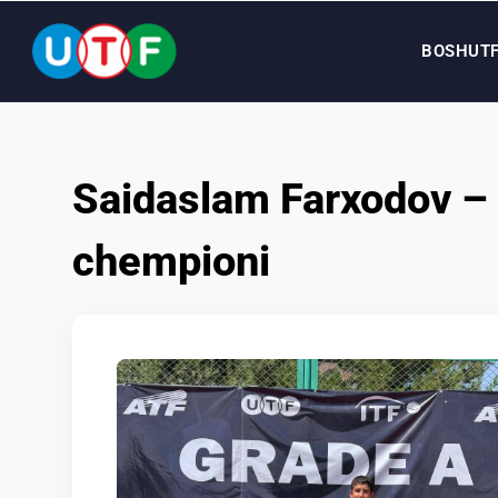
BOSH
UT
BOSH
Saidaslam Farxodov – 
UTF
chempioni
YANGILIKLAR
HUJJATLAR
SHAXSLAR
MEDIA