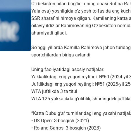
O‘zbekiston bilan bog‘liq: uning onasi Rufina R
Yalalova) yoshligida o‘z yosh toifasida eng kuchl
SSR sharafini himoya qilgan. Kamilaning katta 
oilaviy ildizlar Rahimovaning O‘zbekiston nomida
ahamiyatli qiladi.
So‘nggi yillarda Kamilla Rahimova jahon turidag
sportchilardan biriga aylandi.
Uning faoliyatidagi asosiy natijalar:
Yakkalikdagi eng yuqori reytingi: №60 (2024-yil 
Juftlikdagi eng yuqori reytingi: №51 (2025-yil 2
WTA juftlikda 3 ta titul
WTA 125 yakkalikda g‘oliblik, shuningdek juftlik
“Katta Dubulg‘a” turnirlaridagi eng yaxshi natijala
• US Open: 3-bosqich (2021)
• Roland Garros: 3-bosqich (2023)