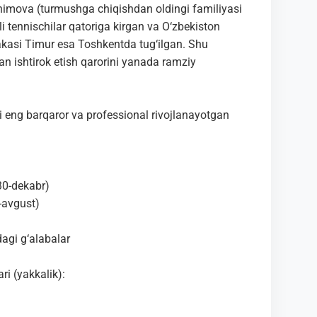
ahimova (turmushga chiqishdan oldingi familiyasi
i tennischilar qatoriga kirgan va O‘zbekiston
akasi Timur esa Toshkentda tug‘ilgan. Shu
n ishtirok etish qarorini yanada ramziy
i eng barqaror va professional rivojlanayotgan
30-dekabr)
5-avgust)
dagi g‘alabalar
ri (yakkalik):