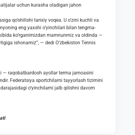
 natijalar uchun kurasha oladigan jahon
a qo‘shilishi tarixiy voqea. U o‘zini kuchli va
nyoning eng yaxshi o‘yinchilari bilan tengma-
arkibida ko‘rganimizdan mamnunmiz va oldinda —
borligiga ishonamiz”, — dedi O‘zbekiston Tennis
i — raqobatbardosh ayollar terma jamoasini
ir. Federatsiya sportchilarni tayyorlash tizimini
ajasidagi o‘yinchilarni jalb qilishni davom
ati