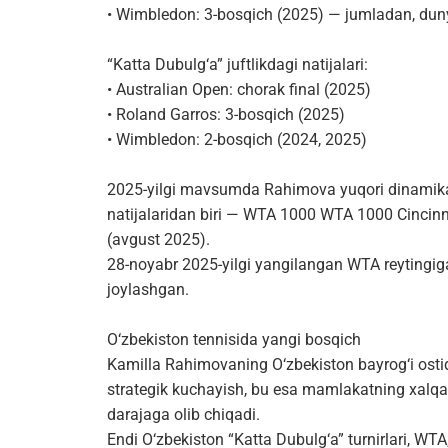
• Wimbledon: 3-bosqich (2025) — jumladan, dun
“Katta Dubulg‘a” juftlikdagi natijalari:
• Australian Open: chorak final (2025)
• Roland Garros: 3-bosqich (2025)
• Wimbledon: 2-bosqich (2024, 2025)
2025-yilgi mavsumda Rahimova yuqori dinamikan
natijalaridan biri — WTA 1000 WTA 1000 Cincinnat
(avgust 2025).
28-noyabr 2025-yilgi yangilangan WTA reytingig
joylashgan.
O‘zbekiston tennisida yangi bosqich
Kamilla Rahimovaning O‘zbekiston bayrog‘i ostid
strategik kuchayish, bu esa mamlakatning xalqa
darajaga olib chiqadi.
Endi O‘zbekiston “Katta Dubulg‘a” turnirlari, WT