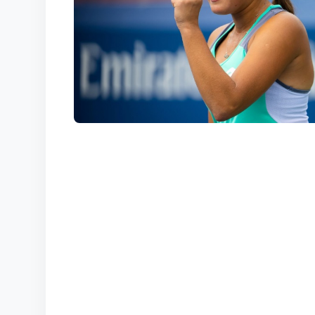
KORTLAR
ALOQALAR
UZ-PIN