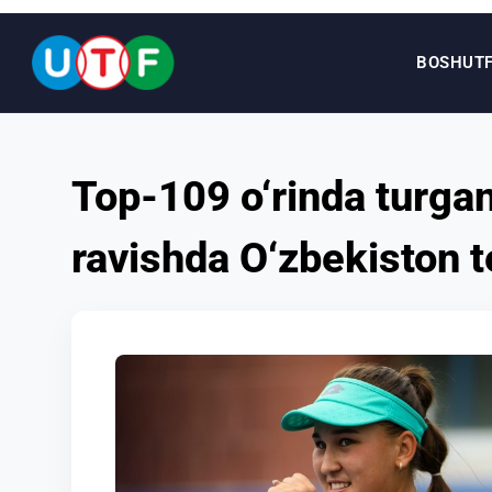
BOSH
UT
BOSH
Top-109 o‘rinda turga
UTF
ravishda O‘zbekiston t
YANGILIKLAR
HUJJATLAR
SHAXSLAR
MEDIA