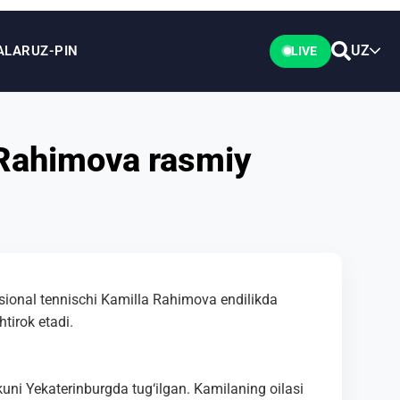
UZ
ALAR
UZ-PIN
LIVE
 Rahimova rasmiy
ssional tennischi Kamilla Rahimova endilikda
htirok etadi.
uni Yekaterinburgda tug‘ilgan. Kamilaning oilasi