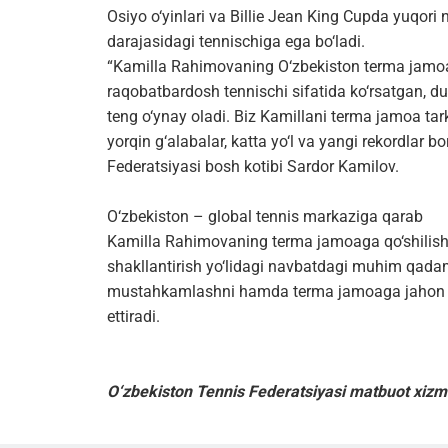
Osiyo o‘yinlari va Billie Jean King Cupda yuqori
darajasidagi tennischiga ega bo‘ladi.
“Kamilla Rahimovaning O‘zbekiston terma jamoasig
raqobatbardosh tennischi sifatida ko‘rsatgan, du
teng o‘ynay oladi. Biz Kamillani terma jamoa t
yorqin g‘alabalar, katta yo‘l va yangi rekordlar 
Federatsiyasi bosh kotibi Sardor Kamilov.
O‘zbekiston – global tennis markaziga qarab
Kamilla Rahimovaning terma jamoaga qo‘shilish
shakllantirish yo‘lidagi navbatdagi muhim qadamd
mustahkamlashni hamda terma jamoaga jahon dar
ettiradi.
O‘zbekiston Tennis Federatsiyasi matbuot xizm