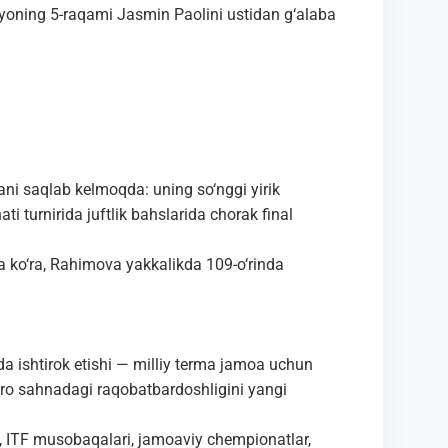
yoning 5-raqami Jasmin Paolini ustidan g‘alaba
i saqlab kelmoqda: uning so‘nggi yirik
i turnirida juftlik bahslarida chorak final
a ko‘ra, Rahimova yakkalikda 109-o‘rinda
a ishtirok etishi — milliy terma jamoa uchun
ro sahnadagi raqobatbardoshligini yangi
A, ITF musobaqalari, jamoaviy chempionatlar,