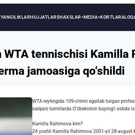
F
YANGILIKLAR
HUJJATLAR
SHAXSLAR
MEDIA
KORTLAR
ALOQ
n WTA tennischisi Kamilla
erma jamoasiga qo‘shildi
WTA reytingida 109-o‘rinni egallab turgan profe
xalqaro turnirlarda O‘zbekiston bayrog‘i ostida is
Kamilla Rahimova kim?
24 yoshli Kamilla Rahimova 2001-yil 28-avgust k